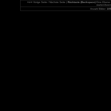
<-/->
Vorige Seite / Nächste Seite |
Rücktaste (Backspace)
Eine Ebene 
starten/bee
Anzahl Bilder:
10