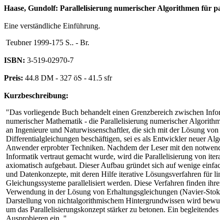
Haase, Gundolf: Parallelisierung numerischer Algorithmen für par
Eine verständliche Einführung.
Teubner 1999-175 S.. - Br.
ISBN:
3-519-02970-7
Preis:
44.8 DM - 327 öS - 41.5 sfr
Kurzbeschreibung:
"Das vorliegende Buch behandelt einen Grenzbereich zwischen Info
numerischer Mathematik - die Parallelisierung numerischer Algorith
an Ingenieure und Naturwissenschaftler, die sich mit der Lösung von 
Differentialgleichungen beschäftigen, sei es als Entwickler neuer Alg
Anwender erprobter Techniken. Nachdem der Leser mit den notwend
Informatik vertraut gemacht wurde, wird die Parallelisierung von iter
axiomatisch aufgebaut. Dieser Aufbau gründet sich auf wenige einf
und Datenkonzepte, mit deren Hilfe iterative Lösungsverfahren für li
Gleichungssysteme parallelisiert werden. Diese Verfahren finden ihr
Verwendung in der Lösung von Erhaltungsgleichungen (Navier-Stoke
Darstellung von nichtalgorithmischem Hintergrundwissen wird bewuß
um das Parallelisierungskonzept stärker zu betonen. Ein begleitende
Ausprobieren ein. "