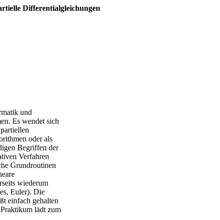
tielle Differentialgleichungen
rmatik und
men. Es wendet sich
partiellen
orithmen oder als
igen Begriffen der
ativen Verfahren
ache Grundroutinen
neare
erseits wiederum
s, Euler). Die
t einfach gehalten
s Praktikum lädt zum