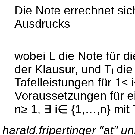
Die Note errechnet si
Ausdrucks
wobei L die Note für di
der Klausur, und T
die
i
Tafelleistungen für 1≤ 
Voraussetzungen für ei
n≥ 1, ∃ i∈ {1,…,n} mit 
harald.fripertinger "at" un